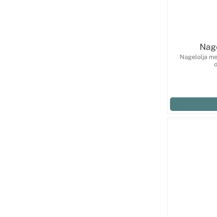
Nage
Nagelolja me
o