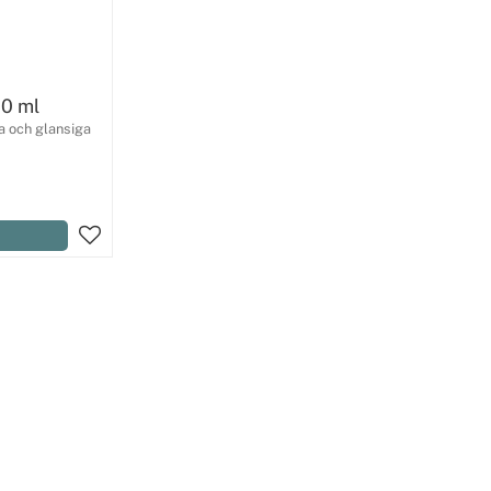
10 ml
a och glansiga
Lägg till i favoriter