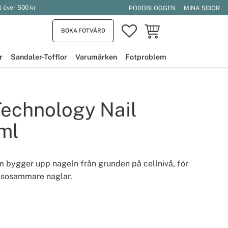
t över 500 kr
PODOBLOGGEN
MINA SIDOR
FAVORITER
KUNDVAGN
BOKA FOTVÅRD
r
Sandaler-Tofflor
Varumärken
Fotproblem
echnology Nail
ml
 bygger upp nageln från grunden på cellnivå, för
älsosammare naglar.