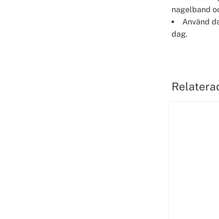
nagelband oc
Använd da
dag.
Relatera