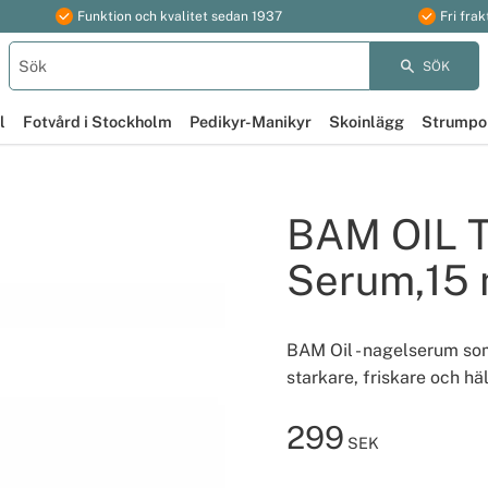
Funktion och kvalitet sedan 1937
Fri frak
SÖK
l
Fotvård i Stockholm
Pedikyr-Manikyr
Skoinlägg
Strumpo
BAM OIL T
Serum,15 
BAM Oil - nagelserum som
starkare, friskare och h
299
SEK