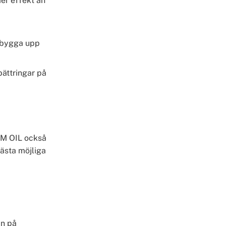
er effekt än
t bygga upp
bättringar på
BAM OIL också
bästa möjliga
an på