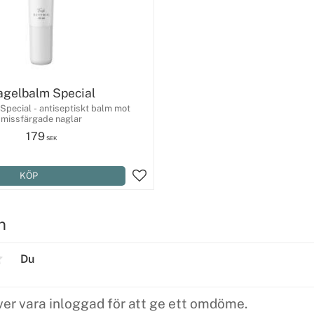
gelbalm Special
pecial - antiseptiskt balm mot
missfärgade naglar
179
SEK
Lägg till i favoriter
n
Du