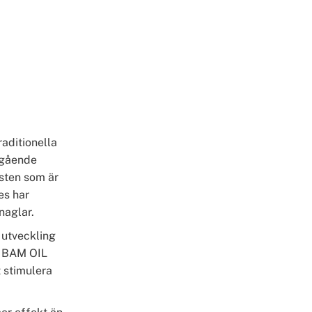
raditionella
pgående
dsten som är
es har
naglar.
 utveckling
r BAM OIL
t stimulera