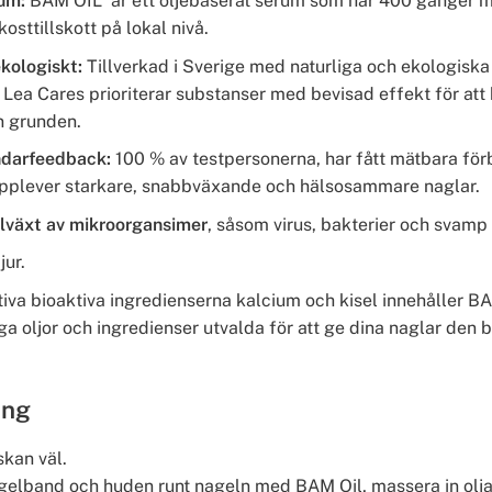
rum:
BAM OIL är ett oljebaserat serum som har 400 gånger m
kosttillskott på lokal nivå.
ekologiskt:
Tillverkad i Sverige med naturliga och ekologiska
. Lea Cares prioriterar substanser med bevisad effekt för at
n grunden.
ndarfeedback:
100 % av testpersonerna, har fått mätbara för
 upplever starkare, snabbväxande och hälsosammare naglar.
llväxt av mikroorgansimer
, såsom virus, bakterier och svamp
jur.
tiva bioaktiva ingredienserna kalcium och kisel innehåller 
ga oljor och ingredienser utvalda för att ge dina naglar den 
ing
skan väl.
gelband och huden runt nageln med BAM Oil, massera in olj