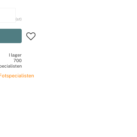
st
Lägg till i favoriter
I lager
700
pecialisten
Fotspecialisten