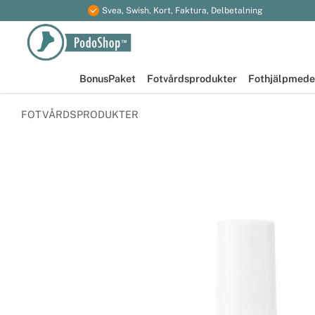
Svea, Swish, Kort, Faktura, Delbetalning
BonusPaket
Fotvårdsprodukter
Fothjälpmede
FOTVÅRDSPRODUKTER