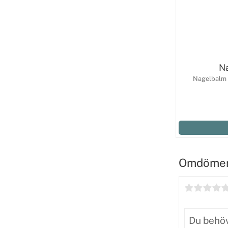
Na
Nagelbalm S
Omdöme