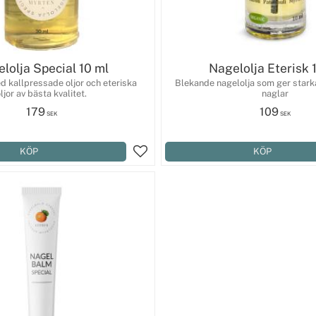
lolja Special 10 ml
Nagelolja Eterisk 
d kallpressade oljor och eteriska
Blekande nagelolja som ger stark
ljor av bästa kvalitet.
naglar
179
109
SEK
SEK
KÖP
KÖP
Lägg till i favoriter