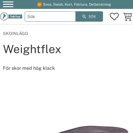
Svea, Swish, Kort, Faktura, Delbetalning
Meny
FAVOR
KUN
SÖK
SKOINLÄGG
Weightflex
För skor med hög klack