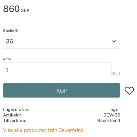
860
SEK
Storlek/Nr
Antal
Par
Lägg t
KÖP
Lagerstatus
I lager
Artikelnr
BEW-36
Tillverkare
Bauerfeind
Visa alla produkter från Bauerfeind