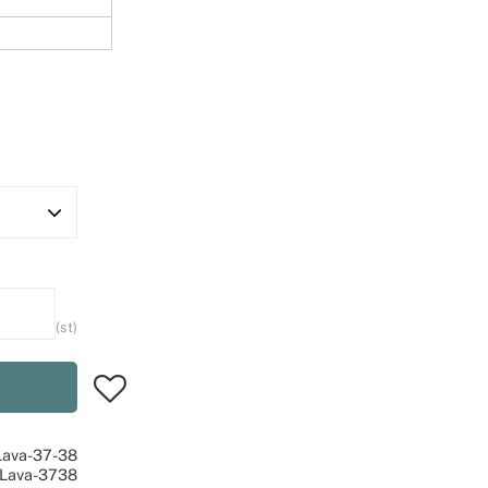
st
Lägg till i favoriter
Lava-37-38
-Lava-3738