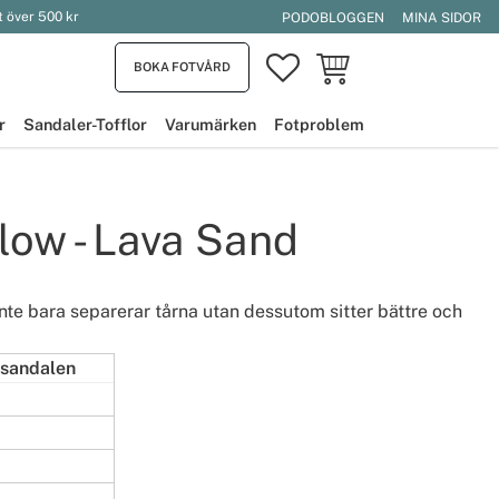
t över 500 kr
PODOBLOGGEN
MINA SIDOR
FAVORITER
KUNDVAGN
BOKA FOTVÅRD
r
Sandaler-Tofflor
Varumärken
Fotproblem
low - Lava Sand
inte bara separerar tårna utan dessutom sitter bättre och
 sandalen