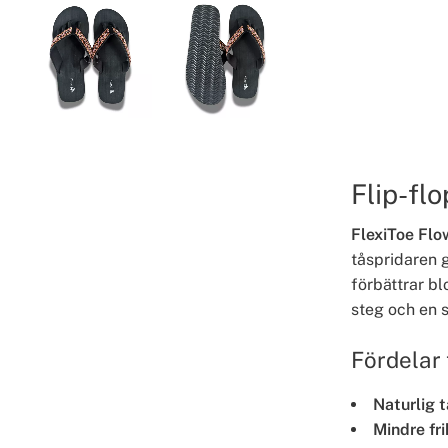
Flip-fl
FlexiToe Flo
tåspridaren g
förbättrar b
steg och en s
Fördelar 
Naturlig t
Mindre fri