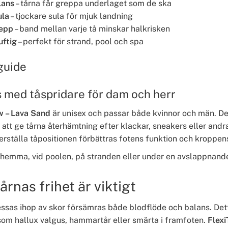
lans
– tårna får greppa underlaget som de ska
ula
– tjockare sula för mjuk landning
repp
– band mellan varje tå minskar halkrisken
uftig
– perfekt för strand, pool och spa
guide
s med tåspridare för dam och herr
w – Lava Sand
är unisex och passar både kvinnor och män. De 
t att ge tårna återhämtning efter klackar, sneakers eller andr
rställa tåpositionen förbättras fotens funktion och kroppens
emma, vid poolen, på stranden eller under en avslappnand
årnas frihet är viktigt
essas ihop av skor försämras både blodflöde och balans. Det
 som hallux valgus, hammartår eller smärta i framfoten.
Flexi