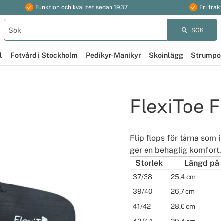
Funktion och kvalitet sedan 1937
Fri frak
SÖK
l
Fotvård i Stockholm
Pedikyr-Manikyr
Skoinlägg
Strumpo
FlexiToe F
Flip flops för tårna som 
ger en behaglig komfort.
Storlek
Längd på
37/38
25,4 cm
39/40
26,7 cm
41/42
28,0 cm