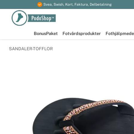
Svea, Swish, Kort, Faktura, Delbetalning
BonusPaket
Fotvårdsprodukter
Fothjälpmede
SANDALER-TOFFLOR