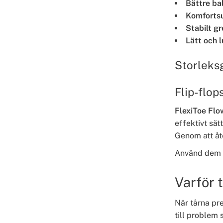
Bättre ba
Komforts
Stabilt g
Lätt och l
Storleks
Flip-flop
FlexiToe Flo
effektivt sät
Genom att åte
Använd dem h
Varför t
När tårna pr
till problem