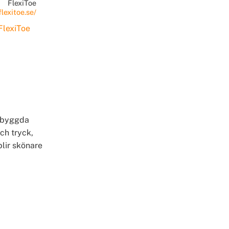
FlexiToe
flexitoe.se/
FlexiToe
inbyggda
och tryck,
blir skönare