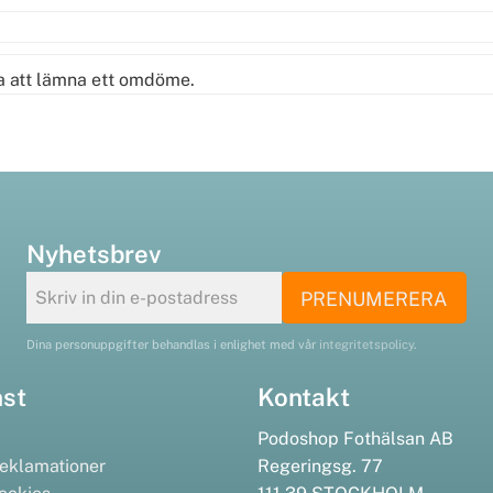
ta att lämna ett omdöme.
Nyhetsbrev
PRENUMERERA
Dina personuppgifter behandlas i enlighet med vår
integritetspolicy
.
nst
Kontakt
Podoshop Fothälsan AB
eklamationer
Regeringsg. 77