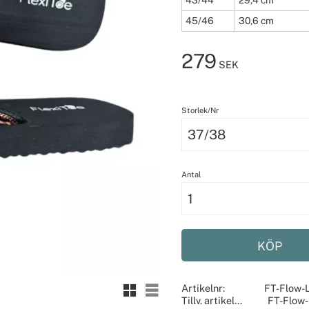
43/44
29,4 cm
45/46
30,6 cm
279
SEK
Storlek/Nr
Antal
KÖP
Rutnätsvy
Listvy
Artikelnr
FT-Flow-
Tillv. artikelnr
FT-Flow