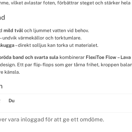
mme, vilket avlastar foten, förbättrar steget och stärker hela
åd
ed
mild tvål
och ljummet vatten vid behov.
– undvik värmekällor och torktumlare.
skugga
– direkt solljus kan torka ut materialet.
oröda band och svarta sula
kombinerar
FlexiToe Flow – Lava
design. Ett par flip-flops som ger tårna frihet, kroppen bala
re känsla.
n
Du