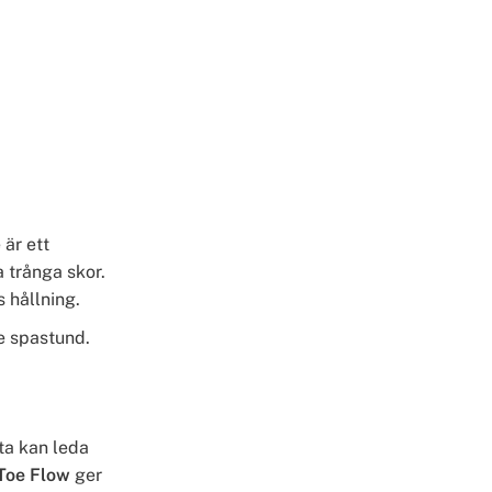
är ett
a trånga skor.
 hållning.
e spastund.
ta kan leda
Toe Flow
ger