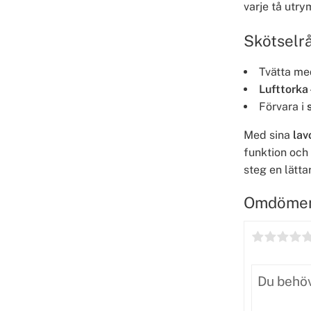
varje tå utry
Skötselr
Tvätta m
Lufttorka
Förvara i
Med sina
lav
funktion och 
steg en lätta
Omdöme