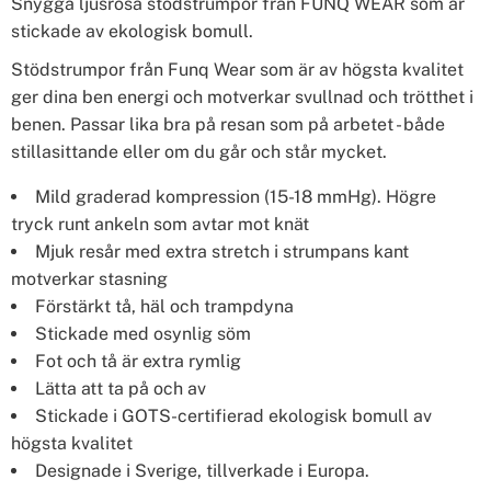
Snygga ljusrosa stödstrumpor från FUNQ WEAR som är
stickade av ekologisk bomull.
Stödstrumpor från Funq Wear som är av högsta kvalitet
ger dina ben energi och motverkar svullnad och trötthet i
benen. Passar lika bra på resan som på arbetet - både
stillasittande eller om du går och står mycket.
Mild graderad kompression (15-18 mmHg). Högre
tryck runt ankeln som avtar mot knät
Mjuk resår med extra stretch i strumpans kant
motverkar stasning
Förstärkt tå, häl och trampdyna
Stickade med osynlig söm
Fot och tå är extra rymlig
Lätta att ta på och av
Stickade i GOTS-certifierad ekologisk bomull av
högsta kvalitet
Designade i Sverige, tillverkade i Europa.