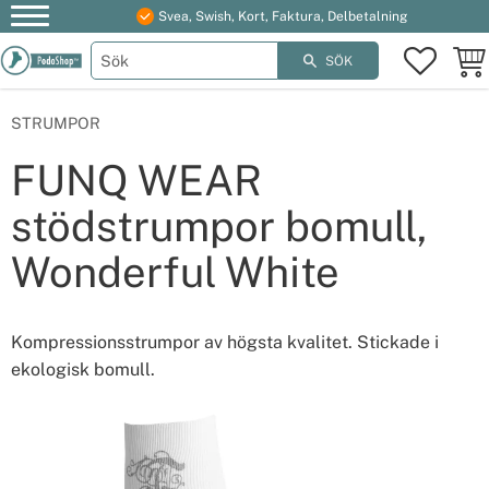
Svea, Swish, Kort, Faktura, Delbetalning
Meny
FAVOR
KUN
SÖK
STRUMPOR
FUNQ WEAR
stödstrumpor bomull,
Wonderful White
Kompressionsstrumpor av högsta kvalitet. Stickade i
ekologisk bomull.