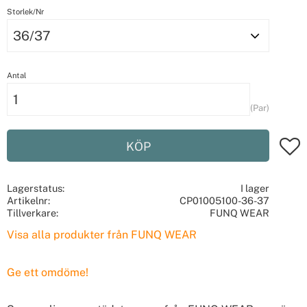
Storlek/Nr
Antal
Par
Lägg t
KÖP
Lagerstatus
I lager
Artikelnr
CP01005100-36-37
Tillverkare
FUNQ WEAR
Visa alla produkter från FUNQ WEAR
Ge ett omdöme!