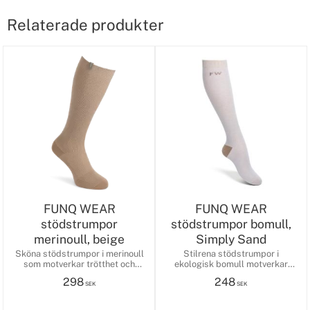
Relaterade produkter
FUNQ WEAR
FUNQ WEAR
stödstrumpor
stödstrumpor bomull,
merinoull, beige
Simply Sand
Sköna stödstrumpor i merinoull
Stilrena stödstrumpor i
som motverkar trötthet och
ekologisk bomull motverkar
svullnad i dina fötter och ben.
svullnad och ger energi till dina
298
248
ben.
SEK
SEK