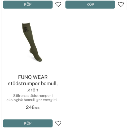
Lägg till i favoriter
Lägg
FUNQ WEAR
stödstrumpor bomull,
grön
Stilrena stödstrumpor i
ekologisk bomull ger energi till
dina ben.
248
SEK
Lägg till i favoriter