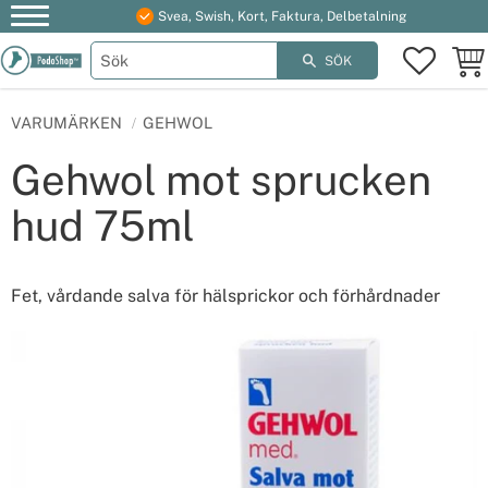
Svea, Swish, Kort, Faktura, Delbetalning
Meny
FAVOR
KUN
SÖK
VARUMÄRKEN
GEHWOL
Gehwol mot sprucken
hud 75ml
Fet, vårdande salva för hälsprickor och förhårdnader