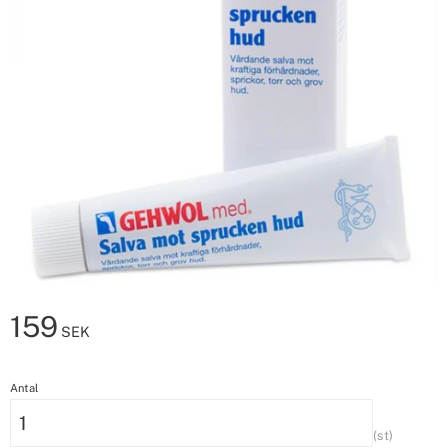
159
SEK
Antal
st