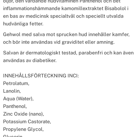
oljor, den vårdande hudvitaminen Panthenol och det
inflammationshämmande kamomillextraktet Bisabolol i
en bas av medicinsk specialtvål och speciellt utvalda
hudvänliga fetter.
Gehwol med salva mot sprucken hud innehåller kamfer,
och bör inte användas vid graviditet eller amning.
Salvan är dermatologiskt testad, parabenfri och kan även
användas av diabetiker.
INNEHÅLLSFÖRTECKNING INCI:
Petrolatum,
Lanolin,
Aqua (Water),
Panthenol,
Zinc Oxide (nano),
Potassium Castorate,
Propylene Glycol,
Glycerin,