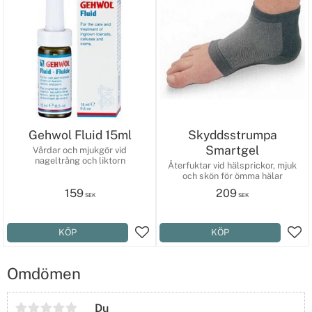
Gehwol Fluid 15ml
Skyddsstrumpa
Smartgel
Vårdar och mjukgör vid
nageltrång och liktorn
Återfuktar vid hälsprickor, mjuk
och skön för ömma hälar
159
209
SEK
SEK
KÖP
KÖP
Lägg till i favoriter
Lägg
Omdömen
Du