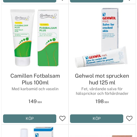
Lägg till i favoriter
Lägg
Camillen Fotbalsam
Gehwol mot sprucken
Plus 100ml
hud 125 ml
Med karbamid och vaselin
Fet, vårdande salva för
hälsprickor och förhårdnader
149
198
SEK
SEK
KÖP
KÖP
Lägg till i favoriter
Lägg