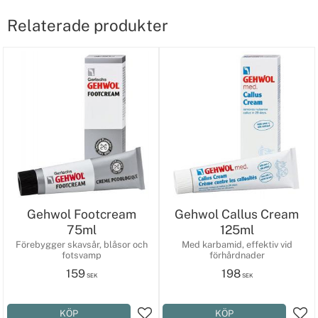
Relaterade produkter
Gehwol Footcream
Gehwol Callus Cream
75ml
125ml
Förebygger skavsår, blåsor och
Med karbamid, effektiv vid
fotsvamp
förhårdnader
159
198
SEK
SEK
KÖP
KÖP