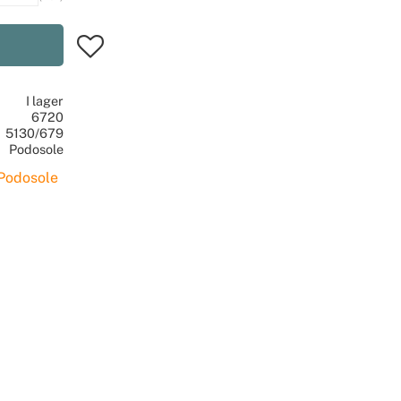
Lägg till i favoriter
I lager
6720
5130/679
Podosole
 Podosole