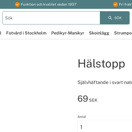
Funktion och kvalitet sedan 1937
Fri frak
SÖK
l
Fotvård i Stockholm
Pedikyr-Manikyr
Skoinlägg
Strumpo
Hälstopp
Självhäftande i svart nat
69
SEK
Antal