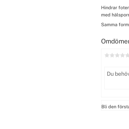
Hindrar foten
med hälsporre
Samma form s
Omdöme
Bli den förs