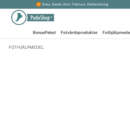
Svea, Swish, Kort, Faktura, Delbetalning
BonusPaket
Fotvårdsprodukter
Fothjälpmede
FOTHJÄLPMEDEL