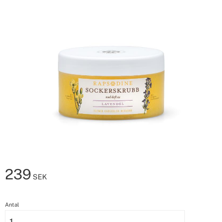
239
SEK
Antal