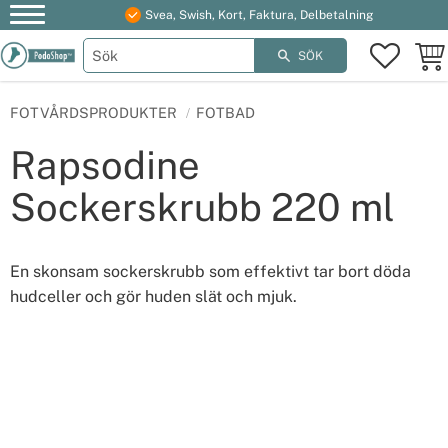
Svea, Swish, Kort, Faktura, Delbetalning
Meny
FAVOR
KUN
SÖK
FOTVÅRDSPRODUKTER
FOTBAD
Rapsodine
Sockerskrubb 220 ml
En skonsam sockerskrubb som effektivt tar bort döda
hudceller och gör huden slät och mjuk.