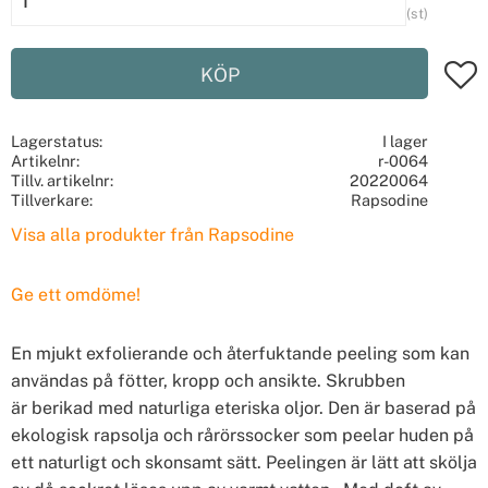
st
Lägg t
KÖP
Lagerstatus
I lager
Artikelnr
r-0064
Tillv. artikelnr
20220064
Tillverkare
Rapsodine
Visa alla produkter från Rapsodine
Ge ett omdöme!
En mjukt exfolierande och återfuktande peeling som kan
användas på fötter, kropp och ansikte. Skrubben
är berikad med naturliga eteriska oljor. Den är baserad på
ekologisk rapsolja och rårörssocker som peelar huden på
ett naturligt och skonsamt sätt. Peelingen är lätt att skölja