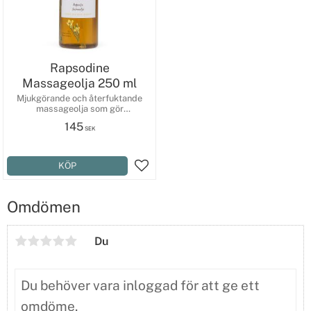
Rapsodine
Massageolja 250 ml
Mjukgörande och återfuktande
massageolja som gör
fotmassagen ljuvlig.
145
SEK
KÖP
Lägg till i favoriter
Omdömen
Du