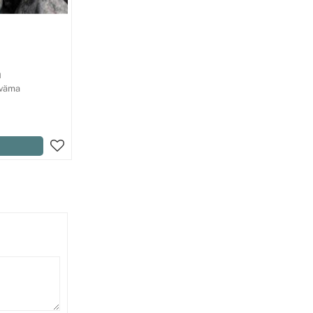
a
kväma
Lägg till i favoriter