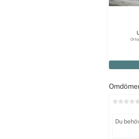
U
Orto
Omdöme