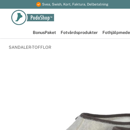
Svea, Swish, Kort, Faktura, Delbetalning
BonusPaket
Fotvårdsprodukter
Fothjälpmede
SANDALER-TOFFLOR