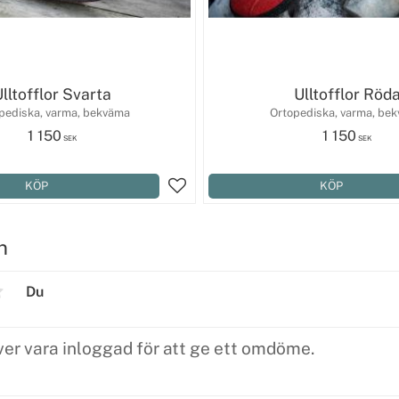
lltofflor Svarta
Ulltofflor Röd
pediska, varma, bekväma
Ortopediska, varma, be
1 150
1 150
SEK
SEK
Lägg till i favoriter
n
Du