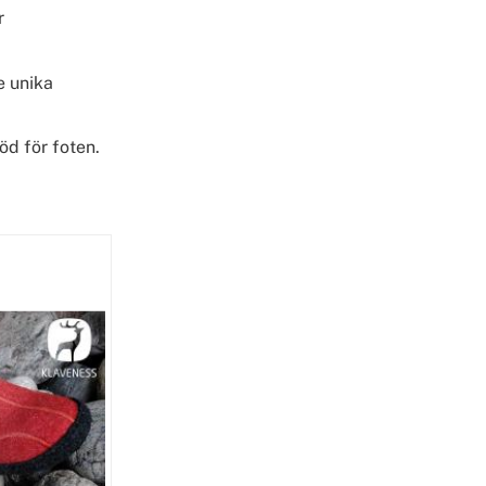
r
De unika
d för foten.