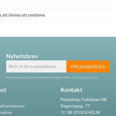
ta att lämna ett omdöme.
Nyhetsbrev
PRENUMERERA
Dina personuppgifter behandlas i enlighet med vår
integritetspolicy
.
nst
Kontakt
Podoshop Fothälsan AB
eklamationer
Regeringsg. 77
ookies
111 39 STOCKHOLM