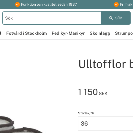
Funktion och kvalitet sedan 1937
Fri frak
SÖK
l
Fotvård i Stockholm
Pedikyr-Manikyr
Skoinlägg
Strumpo
Ulltofflor
1 150
SEK
Storlek/Nr