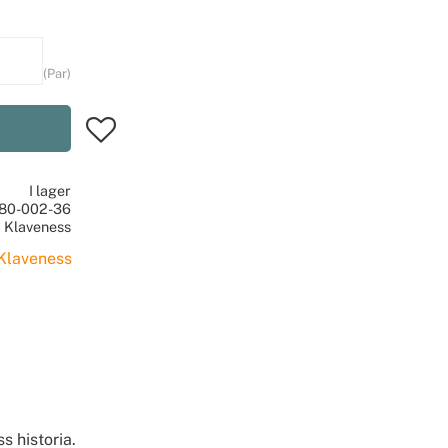
Par
Lägg till i favoriter
I lager
80-002-36
Klaveness
 Klaveness
s historia.