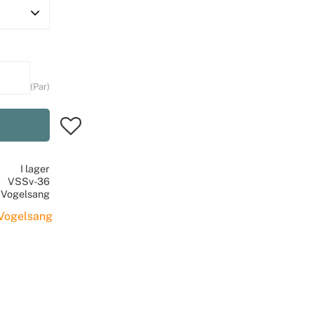
Par
Lägg till i favoriter
I lager
VSSv-36
Vogelsang
 Vogelsang