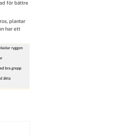
d för bättre
os, plantar
n har ett