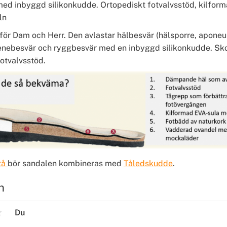
ed inbyggd silikonkudde. Ortopediskt fotvalvsstöd, kilforma
ln
för Dam och Herr. Den avlastar hälbesvär (hälsporre, aponeur
lsenebesvär och ryggbesvär med en inbyggd silikonkudde. Sko
fotvalvsstöd.
tå
bör sandalen kombineras med
Tåledskudde
.
n
Du