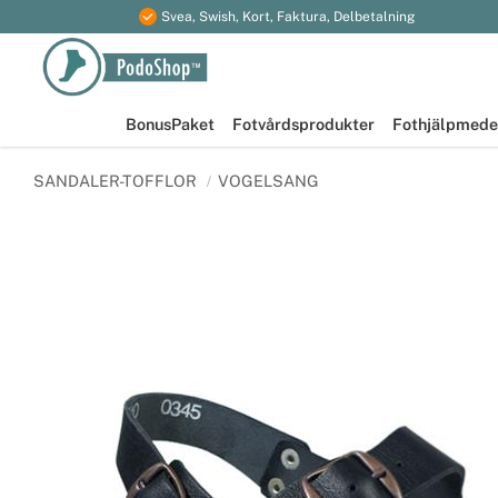
Svea, Swish, Kort, Faktura, Delbetalning
BonusPaket
Fotvårdsprodukter
Fothjälpmede
SANDALER-TOFFLOR
VOGELSANG