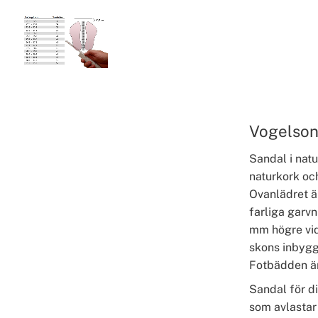
Vogelson
Sandal i nat
naturkork och
Ovanlädret är
farliga garv
mm högre vid
skons inbygg
Fotbädden är
Sandal för di
som avlastar 