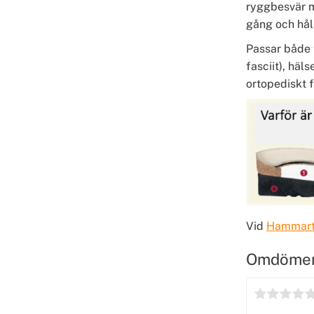
ryggbesvär m
gång och hål
Passar både 
fasciit), hä
ortopediskt 
Vid
Hammar
Omdöme