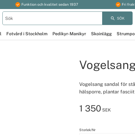
Funktion och kvalitet sedan 1937
Fri frak
SÖK
l
Fotvård i Stockholm
Pedikyr-Manikyr
Skoinlägg
Strumpo
Vogelsang
Vogelsang sandal för stå
hälsporre, plantar fascii
1 350
SEK
Storlek/Nr