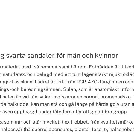
g svarta sandaler för män och kvinnor
urmaterial med två remmar samt hälrem. Fotbädden är tillver
 naturlatex, och belagd med ett tunt lager starkt mjukt oxläd
 gjort av skinn. Lädret är fritt från PCP, AZO-färgämnen och
nings- och beredningsämnen. Sulan, som är anatomiskt utform
 hälen än vid tån, vilket motsvarar en normal promenadsko. 
da hälkudde, kan man stå och gå länge på hårda golv utan att
 även uppbyggd under tålederna för att ge ett bra grepp.
g som går och står mycket, t ex i jobbet, från kvalitetsmärk
hälbesvär (hälsporre, aponeuros, plantar fasciit), hälsenebe