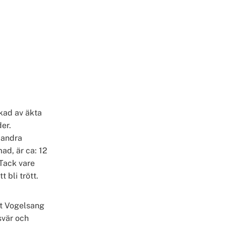
kad av äkta
er.
 andra
ad, är ca: 12
Tack vare
 bli trött.
et Vogelsang
svär och