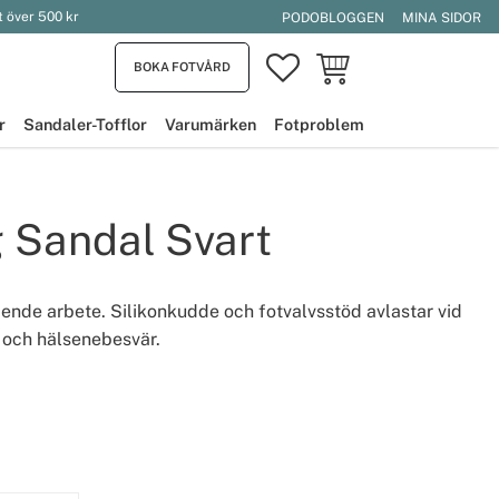
t över 500 kr
PODOBLOGGEN
MINA SIDOR
FAVORITER
KUNDVAGN
BOKA FOTVÅRD
r
Sandaler-Tofflor
Varumärken
Fotproblem
 Sandal Svart
ende arbete. Silikonkudde och fotvalvsstöd avlastar vid
t och hälsenebesvär.