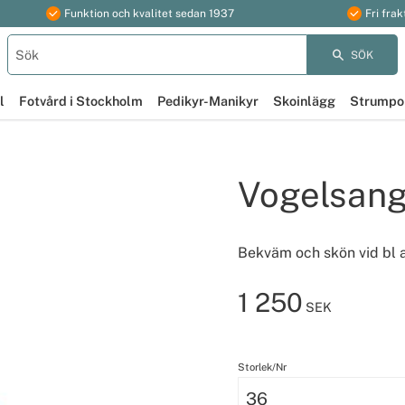
Funktion och kvalitet sedan 1937
Fri frak
SÖK
l
Fotvård i Stockholm
Pedikyr-Manikyr
Skoinlägg
Strumpo
Vogelsang
Bekväm och skön vid bl 
1 250
SEK
Storlek/Nr