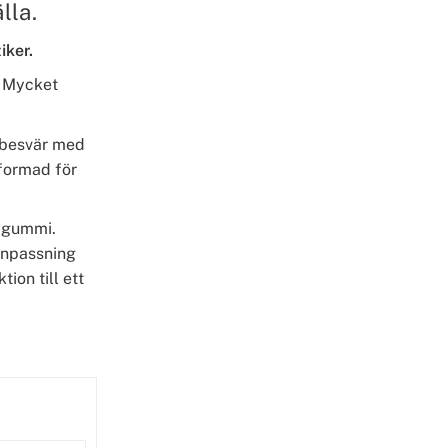
lla.
iker.
. Mycket
ggbesvär med
lformad för
v gummi.
anpassning
tion till ett