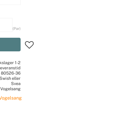
Par
Lägg till i favoriter
ikslager 1-2
leveranstid
80526-36
Swish eller
Svea
Vogelsang
 Vogelsang