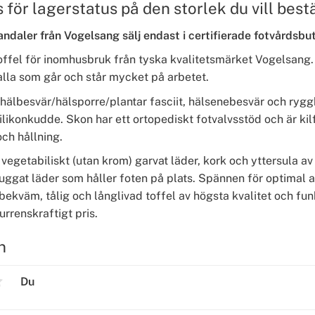
 för lagerstatus på den storlek du vill bestä
andaler från Vogelsang sälj endast i certifierade fotvårdsbut
toffel för inomhusbruk från tyska kvalitetsmärket Vogelsang
alla som går och står mycket på arbetet.
 hälbesvär/hälsporre/plantar fasciit, hälsenebesvär och ry
ilikonkudde. Skon har ett ortopediskt fotvalvsstöd och är ki
ch hållning.
 vegetabiliskt (utan krom) garvat läder, kork och yttersula a
uggat läder som håller foten på plats. Spännen för optimal 
n bekväm, tålig och långlivad toffel av högsta kvalitet och funk
rrenskraftigt pris.
n
Du