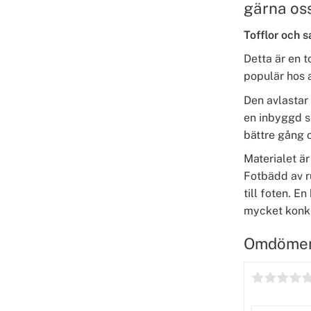
gärna oss
Tofflor och s
Detta är en 
populär hos 
Den avlastar
en inbyggd s
bättre gång o
Materialet är
Fotbädd av r
till foten. E
mycket konku
Omdöme