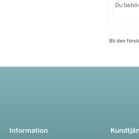
Bli den förs
Information
Kundtjä