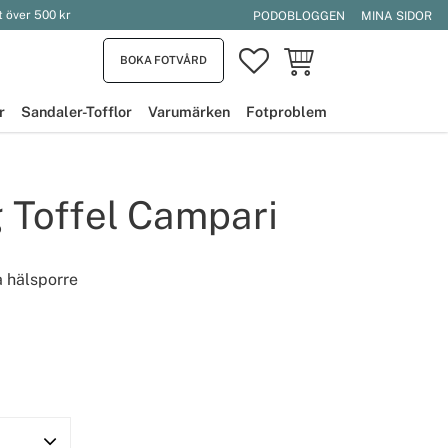
t över 500 kr
PODOBLOGGEN
MINA SIDOR
FAVORITER
KUNDVAGN
BOKA FOTVÅRD
r
Sandaler-Tofflor
Varumärken
Fotproblem
 Toffel Campari
a hälsporre