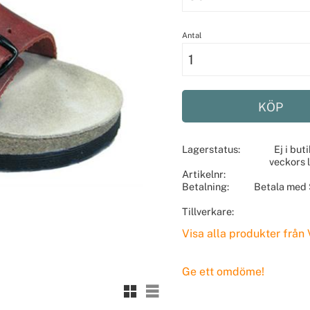
Antal
KÖP
Lagerstatus
Ej i but
veckors 
Artikelnr
Betalning
Betala med 
Tillverkare
Visa alla produkter från
Ge ett omdöme!
Rutnätsvy
Listvy