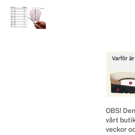
OBS! Denn
vårt buti
veckor oc