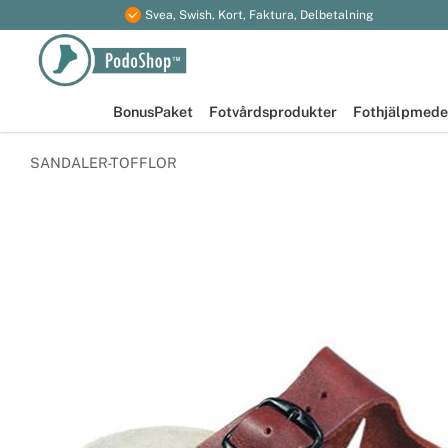
Svea, Swish, Kort, Faktura, Delbetalning
BonusPaket
Fotvårdsprodukter
Fothjälpmede
SANDALER-TOFFLOR