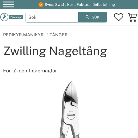
Svea, Swish, Kort, Faktura, Delbetalning
Meny
FAVOR
KUN
SÖK
PEDIKYR-MANIKYR
TÄNGER
Zwilling Nageltång
För tå- och fingernaglar