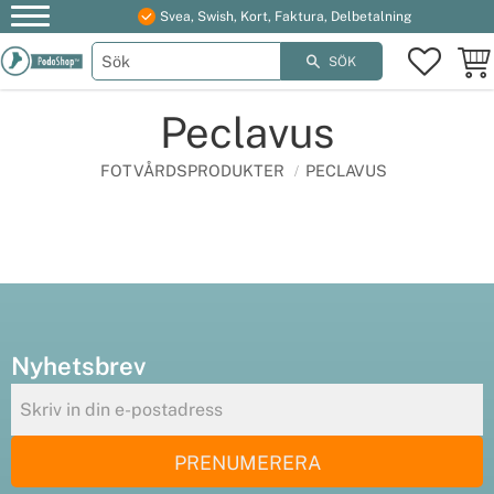
Svea, Swish, Kort, Faktura, Delbetalning
Meny
FAVOR
KUN
SÖK
Peclavus
FOTVÅRDSPRODUKTER
PECLAVUS
Nyhetsbrev
PRENUMERERA