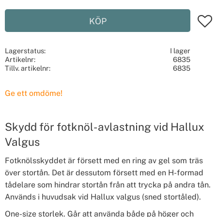
Lägg t
KÖP
Lagerstatus
I lager
Artikelnr
6835
Tillv. artikelnr
6835
Ge ett omdöme!
Skydd för fotknöl- avlastning vid Hallux
Valgus
Fotknölsskyddet är försett med en ring av gel som träs
över stortån. Det är dessutom försett med en H-formad
tådelare som hindrar stortån från att trycka på andra tån.
Används i huvudsak vid Hallux valgus (sned stortåled).
One-size storlek. Går att använda både på höger och