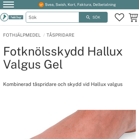
Svea, Swish, Kort, Faktura, Delbetalning
Meny
FAVOR
KUN
SÖK
FOTHJÄLPMEDEL
TÅSPRIDARE
Fotknölsskydd Hallux
Valgus Gel
Kombinerad tåspridare och skydd vid Hallux valgus