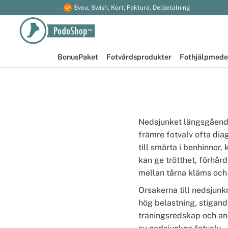
Svea, Swish, Kort, Faktura, Delbetalning
BonusPaket
Fotvårdsprodukter
Fothjälpmede
Nedsjunket längsgående 
främre fotvalv ofta dia
till smärta i benhinnor
kan ge trötthet, förhår
mellan tårna kläms och 
Orsakerna till nedsjunkn
hög belastning, stigande
träningsredskap och an