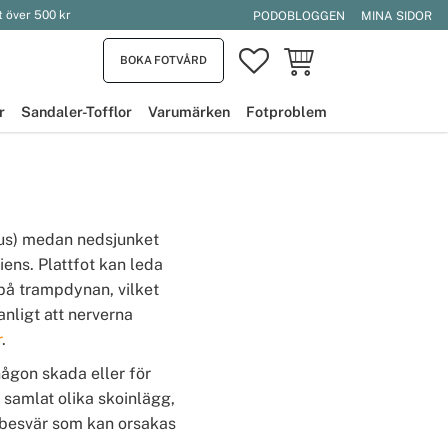
t över 500 kr
PODOBLOGGEN
MINA SIDOR
FAVORITER
KUNDVAGN
BOKA FOTVÅRD
r
Sandaler-Tofflor
Varumärken
Fotproblem
nus) medan nedsjunket
ens. Plattfot kan leda
 på trampdynan, vilket
anligt att nerverna
r
.
någon skada eller för
i samlat olika skoinlägg,
 besvär som kan orsakas