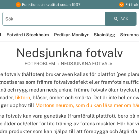
Funktion och kvalitet sedan 1937
Fri frak
SÖK
l
Fotvård i Stockholm
Pedikyr-Manikyr
Skoinlägg
Strumpo
Nedsjunkna fotvalv
FOTPROBLEM
NEDSJUNKNA FOTVALV
fotvalv (hålfoten) brukar även kallas för plattfot (pes pla
gnostiseras som främre fotvalvsdefekt eller framfotsinsuffici
, knä och rygg medan nedsjunkna främre fotvalv ökar trycket
dnader,
liktorn
, blåsor, ömhet och smärta. Det är inte heller ov
ger upphov till
Mortons neurom, som du kan läsa mer om hä
a fotvalv kan vara genetiska (framförallt plattfot), bero på 
 ålder och/eller för lite träning av fotens muskler. Här har v
dra produkter som kan hjälpa till att förebygga och åtgärda