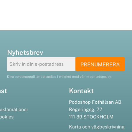
Nyhetsbrev
PRENUMERERA
Dina personuppgifter behandlas i enlighet med vår
integritetspolicy
.
nst
Kontakt
Podoshop Fothälsan AB
eklamationer
Regeringsg. 77
ookies
111 39 STOCKHOLM
Karta och vägbeskrivning