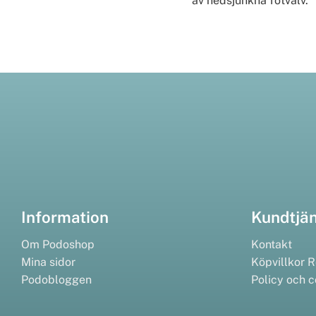
av nedsjunkna fotvalv.
Information
Kundtjä
Om Podoshop
Kontakt
Mina sidor
Köpvillkor
R
Podobloggen
Policy och c